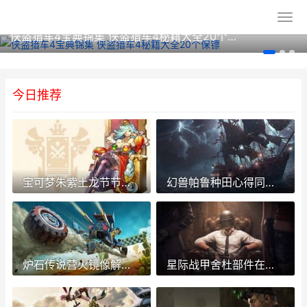
侠盗猎车4宝典锦集 侠盗猎车4秘籍大全20个保镖
今日推荐
宝可梦朱紫土龙节节如何进化 宝可梦朱紫土龙节节进化
幻兽帕鲁种田心得同享：如何高效利用资源和培育幻兽 幻兽种最强
炉石传说营火镜像解密策略：揭开游戏中的神奇面纱 炉石营地
星际战甲舍杜部件在哪里刷 星际战甲舍杜部件难刷吗