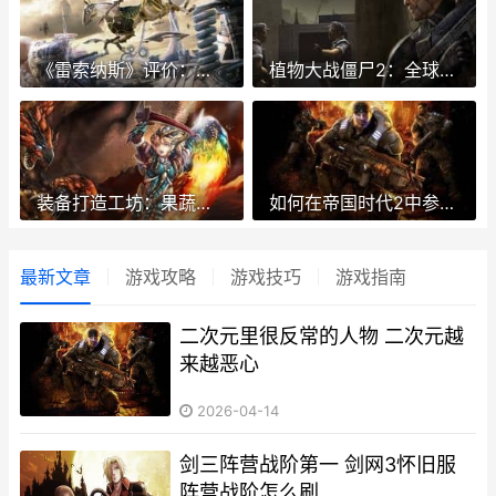
《雷索纳斯》评价：铁路模拟器 雷索剧情
植物大战僵尸2：全球挑战大赛 植物大战僵尸2024
装备打造工坊：果蔬连连看游戏中个性装备打造诀窍同享 装备打造游戏
如何在帝国时代2中参和社交活动主题 帝国时代怎么发展合理
最新文章
游戏攻略
游戏技巧
游戏指南
二次元里很反常的人物 二次元越
来越恶心
2026-04-14
剑三阵营战阶第一 剑网3怀旧服
阵营战阶怎么刷