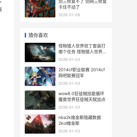
入
剑三修复不了 剑网三修复
卡住不动了
际
2026-01-08
猜你喜欢
怪物猎人世界但丁套装打
哪个任务 怪物猎人世界但
丁外观
2026-01-03
2014cf职业联赛 2014cf
网吧联赛冠军
2026-01-03
wow8.0狂徒贼技能循环
魔兽世界狂徒贼天赋加点
2026-01-03
nba2k维金斯隐藏数据
2kol维金斯
2026-01-03