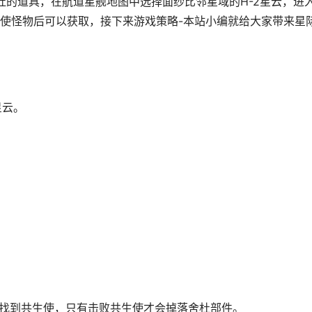
杜的道具，在航道星舰地图中选择面纱比邻星域的H-2星云，进
使怪物后可以获取，接下来游戏策略-本站小编就给大家带来星
星云。
。
里找到共生使，只有击败共生使才会掉落舍杜部件。