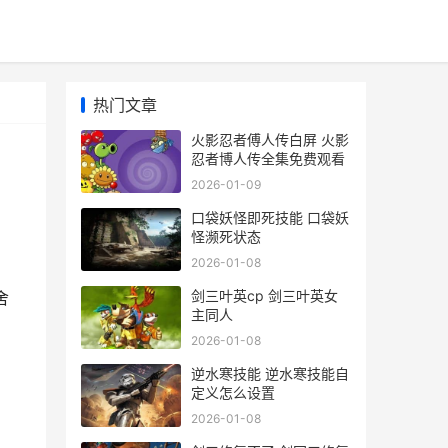
热门文章
火影忍者傅人传白屏 火影
忍者博人传全集免费观看
2026-01-09
口袋妖怪即死技能 口袋妖
怪濒死状态
2026-01-08
，
剑三叶英cp 剑三叶英女
舍
主同人
2026-01-08
逆水寒技能 逆水寒技能自
定义怎么设置
2026-01-08