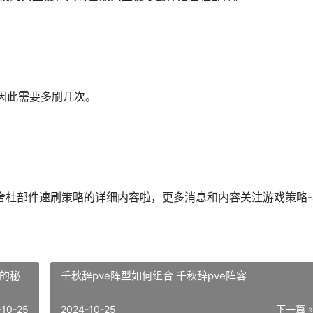
因此需要多刷几次。
舍杜部件速刷策略的详细内容啦，更多消息和内容关注游戏策略-
S的秘
千秋辞pve阵型如何组合 千秋辞pve阵容
-10-25
2024-10-25
下一篇 