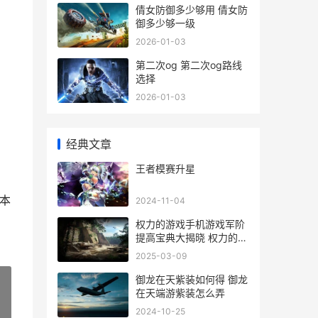
倩女防御多少够用 倩女防
御多少够一级
2026-01-03
第二次og 第二次og路线
选择
2026-01-03
经典文章
王者模赛升星
本
2024-11-04
权力的游戏手机游戏军阶
提高宝典大揭晓 权力的游
戏手机版免费观看
2025-03-09
御龙在天紫装如何得 御龙
在天端游紫装怎么弄
2024-10-25
»