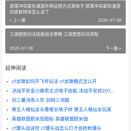
部落冲突星际漫游外网运用方式是啥子 部落冲突星际漫游
的皮肤特效怎么没了
« 上一篇
2025-07-28
江湖悠悠剑法技能组合策略 江湖悠悠剑法搭配
2025-07-28
下一篇 »
延伸阅读
cf龙啸如何开飞斧玩法 cf龙啸模式怎么开
决战平安金小鹿男主点啥子技能 决战平安经20121年选择的皮肤是什么
剑三羹汤恩人先 剑网三汤圆
第五人格仙女头像框长啥子样 第五人格仙女玩家
英雄联盟欧米茄图标 英雄联盟欧米伽
cf爆头战诀窍 cf爆头战怎么打才会抢枪爆头