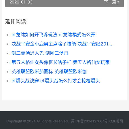
2026-01-03
下一篇 »
延伸阅读
cf龙啸如何开飞斧玩法 cf龙啸模式怎么开
决战平安金小鹿男主点啥子技能 决战平安经20121年选择的皮肤是什么
剑三羹汤恩人先 剑网三汤圆
第五人格仙女头像框长啥子样 第五人格仙女玩家
英雄联盟欧米茄图标 英雄联盟欧米伽
cf爆头战诀窍 cf爆头战怎么打才会抢枪爆头
Copyright © 2024 All Rights Reserved.
苏ICP备2024127667号
XML地图