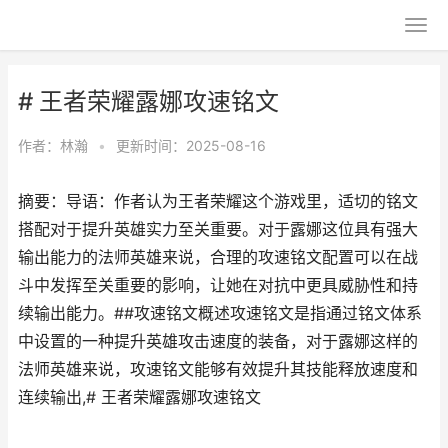
# 王者荣耀露娜攻速铭文
作者：
林瀚
•
更新时间：2025-08-16
摘要：导语：作者认为王者荣耀这个游戏里，适切的铭文
搭配对于提升英雄实力至关重要。对于露娜这位具有强大
输出能力的法师英雄来说，合理的攻速铭文配置可以在战
斗中发挥至关重要的影响，让她在对抗中更具威胁性和持
续输出能力。##攻速铭文概述攻速铭文是指通过铭文体系
中设置的一种提升英雄攻击速度的装备，对于露娜这样的
法师英雄来说，攻速铭文能够有效提升其技能释放速度和
连续输出,# 王者荣耀露娜攻速铭文