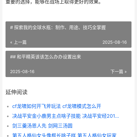
重要的选择，能够在战场上取得更好的效果。
# 探索我的全球水瓶：制作、用途、技巧全掌握
« 上一篇
2025-08-16
## 和平精英该该怎么办办设置出来
2025-08-16
下一篇 »
延伸阅读
cf龙啸如何开飞斧玩法 cf龙啸模式怎么开
决战平安金小鹿男主点啥子技能 决战平安经20121年选择的皮肤是什么
剑三羹汤恩人先 剑网三汤圆
第五人格仙女头像框长啥子样 第五人格仙女玩家