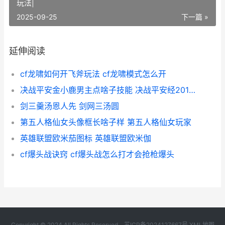
玩法|
2025-09-25
下一篇 »
延伸阅读
cf龙啸如何开飞斧玩法 cf龙啸模式怎么开
决战平安金小鹿男主点啥子技能 决战平安经20121年选择的皮肤是什么
剑三羹汤恩人先 剑网三汤圆
第五人格仙女头像框长啥子样 第五人格仙女玩家
英雄联盟欧米茄图标 英雄联盟欧米伽
cf爆头战诀窍 cf爆头战怎么打才会抢枪爆头
Copyright © 2024 All Rights Reserved.
苏ICP备2024127667号
XML地图