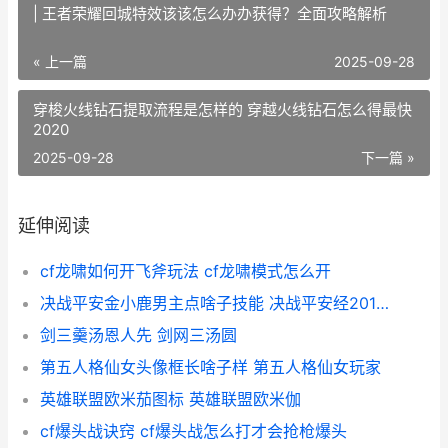
| 王者荣耀回城特效该该怎么办办获得？全面攻略解析
« 上一篇
2025-09-28
穿梭火线钻石提取流程是怎样的 穿越火线钻石怎么得最快
2020
2025-09-28
下一篇 »
延伸阅读
cf龙啸如何开飞斧玩法 cf龙啸模式怎么开
决战平安金小鹿男主点啥子技能 决战平安经20121年选择的皮肤是什么
剑三羹汤恩人先 剑网三汤圆
第五人格仙女头像框长啥子样 第五人格仙女玩家
英雄联盟欧米茄图标 英雄联盟欧米伽
cf爆头战诀窍 cf爆头战怎么打才会抢枪爆头