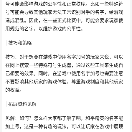
号可能会影响游戏的公平性和正常秩序。比如一些特殊符
号可能会导致其他玩家无法正常识别对手的名字，给游戏
造成混乱。因此，在一些正式比赛中，可能会要求玩家使
用规范的名字，以维护游戏的公平性。
| 技巧和策略
技巧：对于想要在游戏中使用名字加号的玩家来说，可以
在网上搜索一些特殊符号生成器，通过这些工具来生成自
己想要的效果。同时，在游戏中使用名字加号也需要注意
不要影响其他玩家的游戏体验，尊重游戏制度和其他玩家
的权益。
| 拓展资料见解
见解：如何？怎么样大家都了解了吧，和平精英的名字能
加上号，这是一种有趣的玩法，可以让玩家在游戏中展现