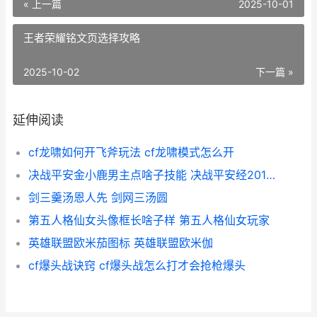
« 上一篇
2025-10-01
王者荣耀铭文页选择攻略
2025-10-02
下一篇 »
延伸阅读
cf龙啸如何开飞斧玩法 cf龙啸模式怎么开
决战平安金小鹿男主点啥子技能 决战平安经20121年选择的皮肤是什么
剑三羹汤恩人先 剑网三汤圆
第五人格仙女头像框长啥子样 第五人格仙女玩家
英雄联盟欧米茄图标 英雄联盟欧米伽
cf爆头战诀窍 cf爆头战怎么打才会抢枪爆头