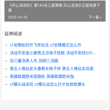
《开心消消乐》第145关三星策略 开心消消乐正版免费下
载
2025-10-25
下一篇 »
延伸阅读
cf龙啸如何开飞斧玩法 cf龙啸模式怎么开
决战平安金小鹿男主点啥子技能 决战平安经20121年选择的皮肤是什么
剑三羹汤恩人先 剑网三汤圆
第五人格仙女头像框长啥子样 第五人格仙女玩家
英雄联盟欧米茄图标 英雄联盟欧米伽
cf爆头战诀窍 cf爆头战怎么打才会抢枪爆头