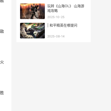
敌
玩转《山海OL》 山海游
戏攻略
2025-10-25
| 和平精英在哪提问
敌
2025-08-14
火
胜