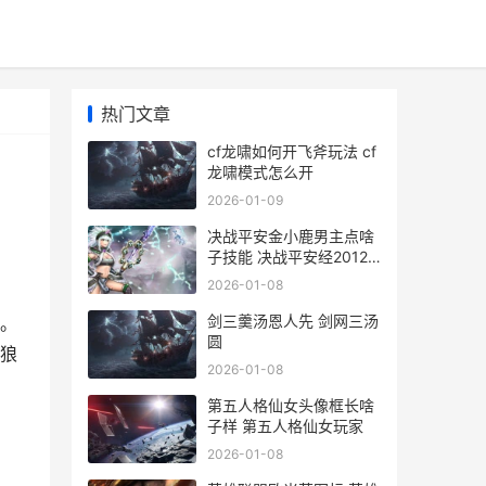
热门文章
cf龙啸如何开飞斧玩法 cf
龙啸模式怎么开
2026-01-09
决战平安金小鹿男主点啥
子技能 决战平安经20121
年选择的皮肤是什么
2026-01-08
剑三羹汤恩人先 剑网三汤
。
圆
狼狼
2026-01-08
第五人格仙女头像框长啥
子样 第五人格仙女玩家
2026-01-08