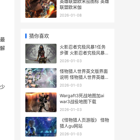
英雄联盟欧米茄图标 英雄
联盟欧米伽
2026-01-08
猜你喜欢
最
火影忍者究极风暴1任务
解
步骤 火影忍者究极风暴4
手机版下载
2026-01-03
怪物猎人世界英文版界面
说明 怪物猎人世界英雄之
证怎么获得
2026-01-03
少
Wargaft3死战地图加ai
war3战役地图下载
2026-01-03
《怪物猎人页游版》 怪物
猎人gu网站
2026-01-03