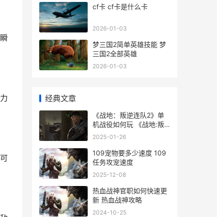
cf卡 cf卡是什么卡
2026-01-03
瞬
梦三国2简单英雄技能 梦
三国2全部英雄
2026-01-03
力
经典文章
《战地：叛逆连队2》单
机战役如何玩 《战地:叛
逆连队2》下载
2025-01-26
109宠物要多少速度 109
可
任务攻宠速度
2025-12-08
热血战神官职如何快速更
新 热血战神攻略
2024-10-25