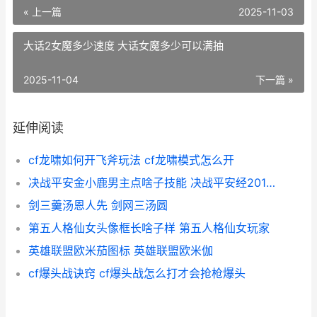
« 上一篇
2025-11-03
大话2女魔多少速度 大话女魔多少可以满抽
2025-11-04
下一篇 »
延伸阅读
cf龙啸如何开飞斧玩法 cf龙啸模式怎么开
决战平安金小鹿男主点啥子技能 决战平安经20121年选择的皮肤是什么
剑三羹汤恩人先 剑网三汤圆
第五人格仙女头像框长啥子样 第五人格仙女玩家
英雄联盟欧米茄图标 英雄联盟欧米伽
cf爆头战诀窍 cf爆头战怎么打才会抢枪爆头