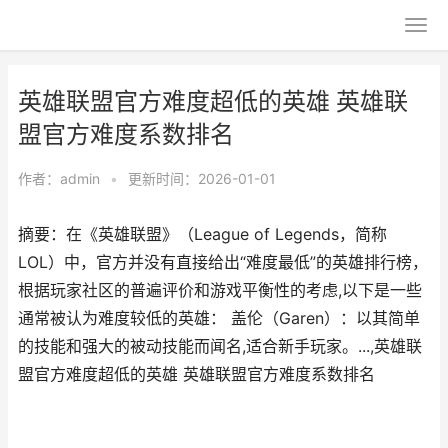
英雄联盟官方难度超低的英雄 英雄联
盟官方难度系数排名
作者：
admin
•
更新时间：2026-01-01
摘要：在《英雄联盟》（League of Legends，简称
LOL）中，官方并没有直接给出“难度最低”的英雄排行榜，
根据玩家社区的普遍评价和游戏平衡性的考虑,以下是一些
通常被认为难度较低的英雄： 盖伦（Garen）：以其简单
的技能和强大的被动技能而闻名,适合新手玩家。...,英雄联
盟官方难度超低的英雄 英雄联盟官方难度系数排名