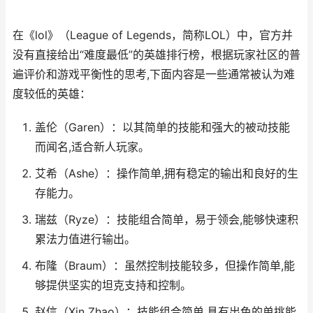
在《lol》（League of Legends，简称LOL）中，官方并
没有直接给出“难度最低”的英雄排行榜，根据玩家社区的普
遍评价和游戏平衡性的思考,下面内容是一些通常被认为难
度较低的英雄：
盖伦（Garen）：以其简单的技能和强大的被动技能
而闻名,适合新人玩家。
艾希（Ashe）：操作简单,拥有稳定的输出和良好的生
存能力。
瑞兹（Ryze）：技能组合简单，易于领会,能够快速积
累法力值进行输出。
布隆（Braum）：虽然控制技能较多，但操作简单,能
够提供坚实的坦克支持和控制。
赵信（Xin Zhao）：技能组合简单,具有出色的单挑能