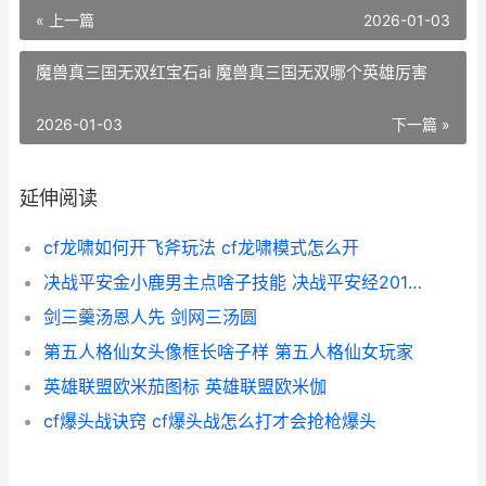
« 上一篇
2026-01-03
魔兽真三国无双红宝石ai 魔兽真三国无双哪个英雄厉害
2026-01-03
下一篇 »
延伸阅读
cf龙啸如何开飞斧玩法 cf龙啸模式怎么开
决战平安金小鹿男主点啥子技能 决战平安经20121年选择的皮肤是什么
剑三羹汤恩人先 剑网三汤圆
第五人格仙女头像框长啥子样 第五人格仙女玩家
英雄联盟欧米茄图标 英雄联盟欧米伽
cf爆头战诀窍 cf爆头战怎么打才会抢枪爆头