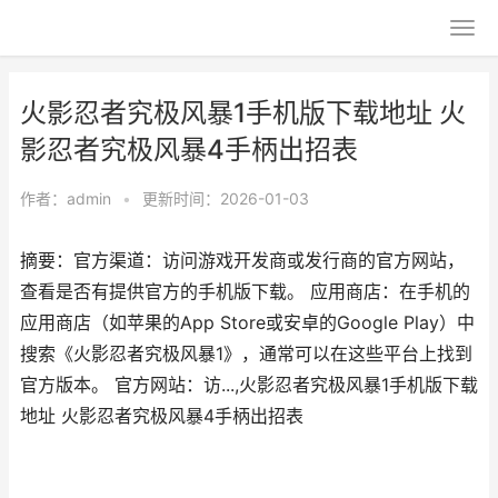
火影忍者究极风暴1手机版下载地址 火
影忍者究极风暴4手柄出招表
作者：
admin
•
更新时间：2026-01-03
摘要：官方渠道：访问游戏开发商或发行商的官方网站，
查看是否有提供官方的手机版下载。 应用商店：在手机的
应用商店（如苹果的App Store或安卓的Google Play）中
搜索《火影忍者究极风暴1》，通常可以在这些平台上找到
官方版本。 官方网站：访...,火影忍者究极风暴1手机版下载
地址 火影忍者究极风暴4手柄出招表