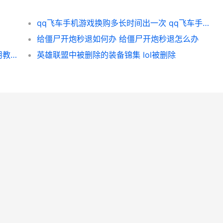
qq飞车手机游戏换购多长时间出一次 qq飞车手机游戏在哪里玩
给僵尸开炮秒退如何办 给僵尸开炮秒退怎么办
ai钢笔工具如何没有拉杆出来 ai钢笔工具使用教程
英雄联盟中被删除的装备锦集 lol被删除