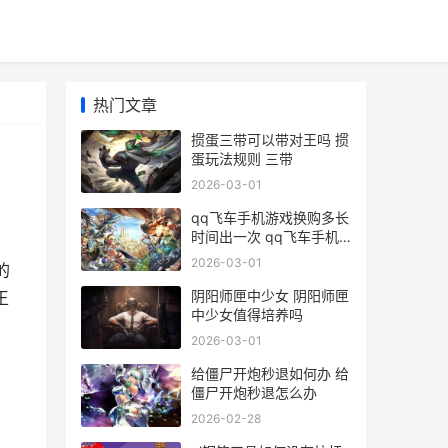
热门文章
掼蛋三带可以带对王吗 掼
蛋玩法规则 三带
2026-03-01
qq飞车手机游戏换购多长
时间出一次 qq飞车手机
游戏在哪里玩
2026-03-01
的
阴阳师匣中少女 阴阳师匣
王
中少女值得培养吗
法
2026-03-01
给僵尸开炮秒退如何办 给
僵尸开炮秒退怎么办
2026-02-28