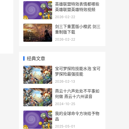
英雄联盟特效表情都哪些
英雄联盟英雄特效视频
2026-02-22
剑三下重置版小橙武 剑三
重制版下载
2026-02-22
经典文章
宝可梦探险技能水泡 宝可
梦探险最强技能
2026-02-13
燕云十六声处处不平事如
何做 燕云十六州读音
2024-10-25
我的全球命令方块给予物
品
2025-05-01