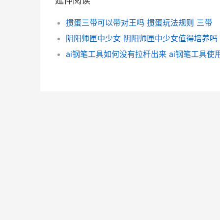
延伸阅读
掼蛋三带可以带对王吗 掼蛋玩法规则 三带
阴阳师匣中少女 阴阳师匣中少女值得培养吗