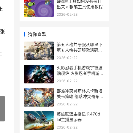
ai钢笔工具如何没有拉杆
出来 ai钢笔工具使用教程
上
2026-02-28
三张
猜你喜欢
第五人格共研服从哪里下
第五人格共研服激活码
王
2026
2026-02-22
火影忍者手机游戏宇智波
鼬须佐 火影忍者手机游戏
PS5手柄玩
2026-02-22
部落冲突哥布林关卡新增
关卡策略 部落冲突哥布林
工人划算不
2026-02-22
英雄联盟主播显卡470d
»
lol主播显示器
2026-02-22