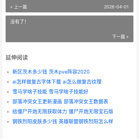
« 上一篇
2026-04-01
没有了！
下一篇 »
延伸阅读
新区茨木多少钱 茨木pve阵容2020
ai怎样做复古字体下载 ai怎么做复古纹理
雪马学啥子技能 雪马学啥子技能好
部落冲突女王更新漫画 部落冲突女王数据表
给僵尸开炮无限获取体力 僵尸开炮无限宝石版
钢铁烈阳皮肤多少钱 英雄联盟钢铁烈阳怎么样