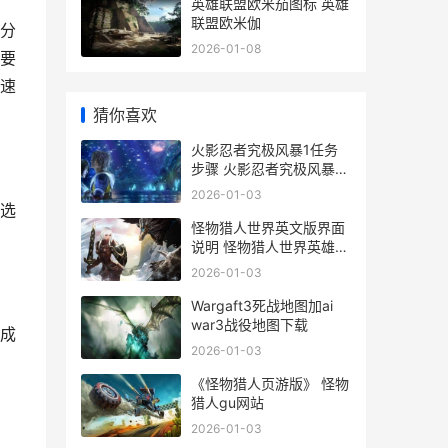
英雄联盟欧米茄图标 英雄
联盟欧米伽
分
2026-01-08
要
速
猜你喜欢
火影忍者究极风暴1任务
步骤 火影忍者究极风暴4
手机版下载
2026-01-03
选
怪物猎人世界英文版界面
说明 怪物猎人世界英雄之
证怎么获得
2026-01-03
Wargaft3死战地图加ai
war3战役地图下载
成
2026-01-03
《怪物猎人页游版》 怪物
猎人gu网站
2026-01-03