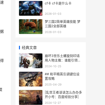
速
cf卡 cf卡是什么卡
2026-01-03
梦三国2简单英雄技能 梦
三国2全部英雄
据
2026-01-03
经典文章
崩坏3世乐土螺旋刻印适
用人物主推：谁能引领你
得
的战斗之路 崩坏3乐土凹
2024-10-25
蛇
## 和平精英忘调键位设
置攻略
2025-04-29
提
|乱世王者该该怎么办办多
开小号：百度经验分享|
2024-12-27