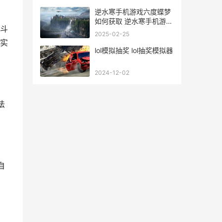
逆水寒手机游戏六度蝶梦
如何获取 逆水寒手机游戏
斗
账号与电脑一样吗
2025-02-25
实
lol模拟抽奖 lol抽奖模拟器
2024-12-02
法
自