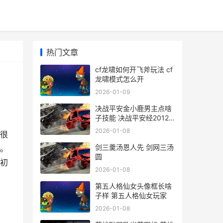
热门文章
cf龙啸如何开飞斧玩法 cf
龙啸模式怎么开
2026-01-09
决战平安金小鹿男主点啥
子技能 决战平安经20121
年选择的皮肤是什么
2026-01-08
很
剑三羹汤恩人先 剑网三汤
。
圆
最初
2026-01-08
第五人格仙女头像框长啥
子样 第五人格仙女玩家
2026-01-08