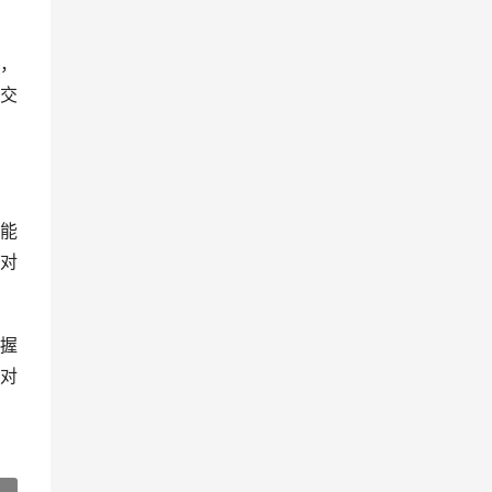
，
交
能
对
握
对