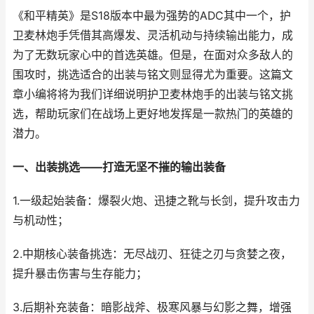
《和平精英》是S18版本中最为强势的ADC其中一个，护
卫麦林炮手凭借其高爆发、灵活机动与持续输出能力，成
为了无数玩家心中的首选英雄。但是，在面对众多敌人的
围攻时，挑选适合的出装与铭文则显得尤为重要。这篇文
章小编将将为我们详细说明护卫麦林炮手的出装与铭文挑
选，帮助玩家们在战场上更好地发挥是一款热门的英雄的
潜力。
一、出装挑选——打造无坚不摧的输出装备
1.一级起始装备：爆裂火炮、迅捷之靴与长剑，提升攻击力
与机动性；
2.中期核心装备挑选：无尽战刃、狂徒之刃与贪婪之夜，
提升暴击伤害与生存能力；
3.后期补充装备：暗影战斧、极寒风暴与幻影之舞，增强