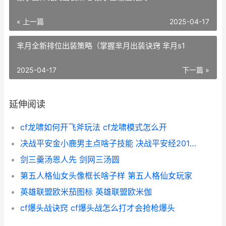
« 上一篇
2025-04-17
芈月全新排位出装策略（掌握芈月出装诀窍 芈月s1
2025-04-17
下一篇 »
延伸阅读
cf龙啸如何开飞斧玩法 cf龙啸模式怎么开
决战平安金小鹿男主点啥子技能 决战平安经20121年选择的皮肤是什么
剑三羹汤恩人先 剑网三汤圆
第五人格仙女头像框长啥子样 第五人格仙女玩家
英雄联盟欧米茄图标 英雄联盟欧米伽
cf爆头战诀窍 cf爆头战怎么打才会抢枪爆头