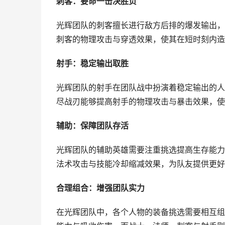
刺客：要命一击决胜负
光辉团队的刺客擅长进行敌方后排的爆发输出，
刺客的物理攻击与穿透效果，使其在短时刻内造
射手：稳定输出取胜
光辉团队的射手在团队战中扮演着稳定输出的人
尽战刃能够提高射手的物理攻击与暴击效果，使
辅助：保障团队存活
光辉团队的辅助英雄需要注重挑选提高生存能力
法术攻击与技能冷却缩减效果，为队友提供更好
合理组合：增强团队实力
在光辉团队中，各个人物的装备挑选需要相互组