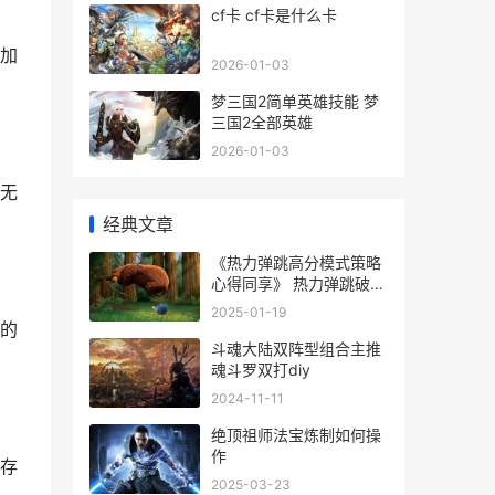
cf卡 cf卡是什么卡
加
2026-01-03
梦三国2简单英雄技能 梦
三国2全部英雄
2026-01-03
无
经典文章
《热力弹跳高分模式策略
心得同享》 热力弹跳破解
版无限
2025-01-19
的
斗魂大陆双阵型组合主推
魂斗罗双打diy
2024-11-11
绝顶祖师法宝炼制如何操
作
存
2025-03-23