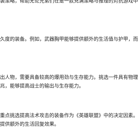
装策略，帮助无论兄弟们在是一款充满策略与推理的对抗游戏中
久度的装备。例如，武器胸甲能够提供额外的生活值与护甲，而
出人物，需要具备较高的爆用劲与生存能力。挑选一件具有物理
兆，能够提高战士的输出与生存能力。
重点挑选提高法术攻击的装备作为《英雄联盟》中的决定因素。
提供额外的生活回复效果。