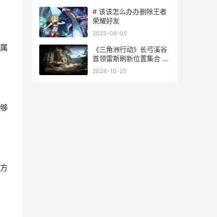
# 该该怎么办办删除王者
荣耀好友
2025-06-05
属
《三角洲行动》长弓溪谷
首领雷斯刷新位置集合 三
角洲行动官网
2024-10-25
够
方