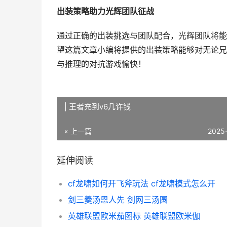
出装策略助力光辉团队征战
通过正确的出装挑选与团队配合，光辉团队将能
望这篇文章小编将提供的出装策略能够对无论兄
与推理的对抗游戏愉快！
| 王者充到v6几许钱
« 上一篇
2025
延伸阅读
cf龙啸如何开飞斧玩法 cf龙啸模式怎么开
剑三羹汤恩人先 剑网三汤圆
英雄联盟欧米茄图标 英雄联盟欧米伽