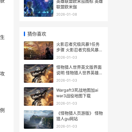
获
英雄联盟欧米茄图标 英雄
联盟欧米伽
2026-01-08
猜你喜欢
生
火影忍者究极风暴1任务
步骤 火影忍者究极风暴4
手机版下载
2026-01-03
怪物猎人世界英文版界面
说明 怪物猎人世界英雄之
攻
证怎么获得
2026-01-03
Wargaft3死战地图加ai
war3战役地图下载
2026-01-03
例
《怪物猎人页游版》 怪物
猎人gu网站
2026-01-03