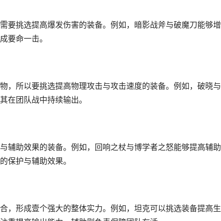
需要挑选提高爆发伤害的装备。例如，暗影战斧与破魔刀能够增
成要命一击。
物，所以要挑选提高物理攻击与攻击速度的装备。例如，破晓与
其在团队战中持续输出。
与辅助效果的装备。例如，回响之杖与博学者之怒能够提高辅助
的保护与辅助效果。
合，形成壹个强大的整体实力。例如，坦克可以挑选装备提高生