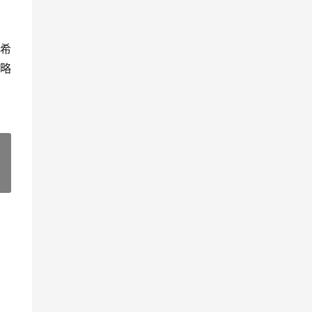
希
略
»