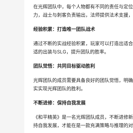
在光辉团队中，每个人物都有不同的责任与定位
力，战士与刺客负责输出，法师提供法术支援，
经验积累：打造唯一团队战术
通过不断的实战经验积累，玩家可以打造出适合
适的出装与SLG，提升团队的胜率。
团队觉悟：共同目标驱动胜利
光辉团队的成员需要具备良好的团队觉悟，明确
实实现光辉团队的胜利。
不断进修：保持自我发展
《和平精英》是一名光辉团队成员，不断进修新
持自我发展，才能在是一款充满策略与推理的对