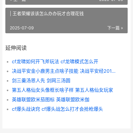
| 王者荣耀该该怎么办办玩才合理花钱
2025-07-09
下一篇 »
延伸阅读
cf龙啸如何开飞斧玩法 cf龙啸模式怎么开
决战平安金小鹿男主点啥子技能 决战平安经20121年选择的皮肤是什么
剑三羹汤恩人先 剑网三汤圆
第五人格仙女头像框长啥子样 第五人格仙女玩家
英雄联盟欧米茄图标 英雄联盟欧米伽
cf爆头战诀窍 cf爆头战怎么打才会抢枪爆头