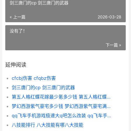
剑三唐门的cp 剑三唐门的武器
« 上一篇
2026-03-28
没有了！
下一篇 »
延伸阅读
cfcbj伤害 cfqbz伤害
剑三唐门的cp 剑三唐门的武器
第五人格红蝶花嫁最少氪多少钱 第五人格红蝶花嫁
梦幻西游紫气豪宅多少钱 梦幻西游紫气豪宅满卧室
qq飞车手机游戏极速大q吧怎么改装 qq飞车手游app
八技能排行 八大技能有哪八大技能