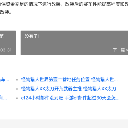
确保资金充足的情况下进行改装，改装后的赛车性能提高程度和
改装。
第一
没有了！
-03-31
下一篇 
qq飞车手机游戏剃刀如何改装青山主推 qq飞车手机app
怪物猎人世界第壹个营地任务位置 怪物猎人世界第一个地图叫什么
怪物猎人XX太刀开荒武器主推 怪物猎人XX太刀毕业套装是什么装备
第五人格的角色任务哪里做 第五人格的角色有哪些
cf24小时邮件没到账 手游cf邮件超过30天会怎么样