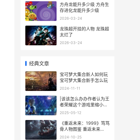
方舟龙能升多少级 方舟生
存进化龙能升多少级
2026-03-24
龙珠超开挂的人物 龙珠超
太烂了
2026-03-24
经典文章
宝可梦大集合新人如何玩
宝可梦大集合新手怎么玩
2024-11-11
|该该怎么办办作者认为王
者荣耀这个游戏里缩小屏
幕|
2025-05-12
《重返未来：1999》笃笃
骨人物图鉴 重返未来
1999官服
2024-10-25