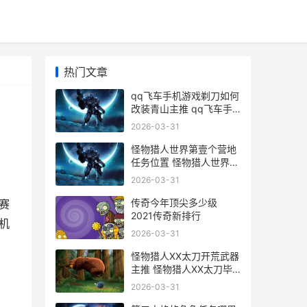
热门文章
qq飞车手机游戏剃刀如何
改装青山主推 qq飞车手
机app
2026-03-31
怪物猎人世界第壹个营地
任务位置 怪物猎人世界第
一个地图叫什么
2026-03-31
传奇今年顶尖多少级
赛
2021传奇新排行
机
2026-03-31
怪物猎人XX太刀开荒武器
主推 怪物猎人XX太刀毕
业套装是什么装备
2026-03-31