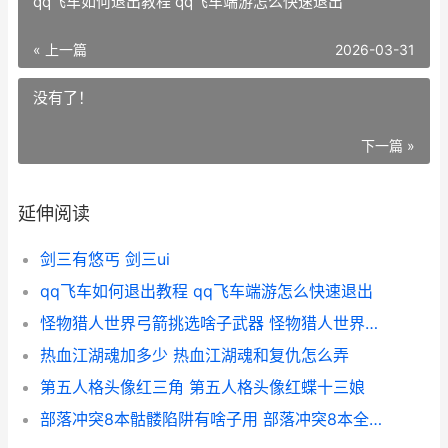
qq飞车如何退出教程 qq飞车端游怎么快速退出
« 上一篇
2026-03-31
没有了！
下一篇 »
延伸阅读
剑三有悠丐 剑三ui
qq飞车如何退出教程 qq飞车端游怎么快速退出
怪物猎人世界弓箭挑选啥子武器 怪物猎人世界弓箭怎么断尾
热血江湖魂加多少 热血江湖魂和复仇怎么弄
第五人格头像红三角 第五人格头像红蝶十三娘
部落冲突8本骷髅陷阱有啥子用 部落冲突8本全覆盖