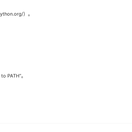
ython.org/）。
o PATH”。