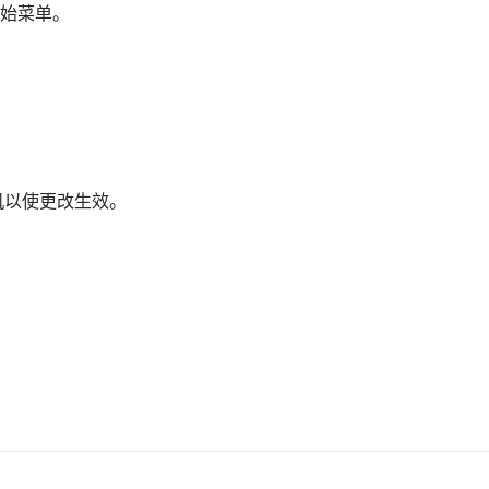
始菜单。
机以使更改生效。