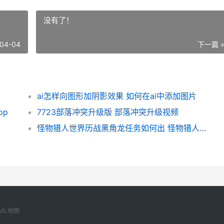
没有了！
04-04
下一篇 
ai怎样向图形加阴影效果 如何在ai中添加图片
pp
7723部落冲突升级版 部落冲突升级视频
怪物猎人世界历战黑角龙任务如何出 怪物猎人世界历战的煌毛怎么获得
ML地图