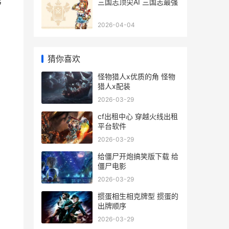
弟
三国志顶尖AI 三国志最强
2026-04-04
猜你喜欢
怪物猎人x优质的角 怪物
猎人x配装
2026-03-29
cf出租中心 穿越火线出租
平台软件
2026-03-29
给僵尸开炮搞笑版下载 给
僵尸电影
2026-03-29
掼蛋相生相克牌型 掼蛋的
出牌顺序
2026-03-29