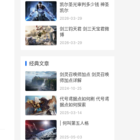
凯尔圣光审判多少钱 神圣
凯尔
2026-03-29
剑三钧天君 剑三天宝君微
博
2026-03-29
经典文章
剑灵召唤师加点 剑灵召唤
师加点详解
2024-10-25
代号鸢据点如何刷 代号鸢
据点如何探索
2025-03-14
| 何叫第五人格
2025-05-03