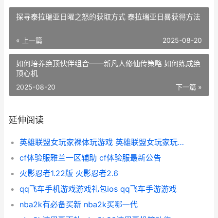
探寻泰拉瑞亚日曜之怒的获取方式 泰拉瑞亚日晷获得方法
« 上一篇
2025-08-20
如何培养绝顶伙伴组合——新凡人修仙传策略 如何练成绝
顶心机
2025-08-20
下一篇 »
延伸阅读
英雄联盟女玩家裸体玩游戏 英雄联盟女玩家玩的最多的英雄
cf体验服雅兰一区辅助 cf体验服最新公告
火影忍者1.22版 火影忍者2.6
qq飞车手机游戏游戏礼包ios qq飞车手游游戏
nba2k有必备买新 nba2k买哪一代