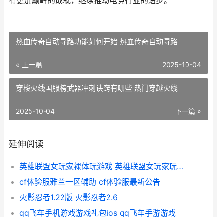
有更加巅峰的成就，继续推动电竞行业的进步。
热血传奇自动寻路功能如何开始 热血传奇自动寻路
« 上一篇
2025-10-04
穿梭火线国服榜武器冲刺诀窍有哪些 热门穿越火线
2025-10-04
下一篇 »
延伸阅读
英雄联盟女玩家裸体玩游戏 英雄联盟女玩家玩的最多的英雄
cf体验服雅兰一区辅助 cf体验服最新公告
火影忍者1.22版 火影忍者2.6
qq飞车手机游戏游戏礼包ios qq飞车手游游戏