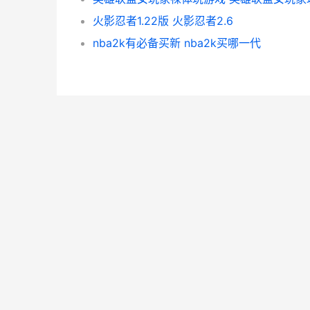
火影忍者1.22版 火影忍者2.6
nba2k有必备买新 nba2k买哪一代