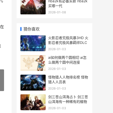
几
nba2k有必备买新 nba2k
买哪一代
2026-01-08
许在
猜你喜欢
火影忍者究极风暴3HD 火
影忍者究极风暴羁绊DLC
表
2026-01-03
ai如何做两个圆相切 ai怎
么做两个圆中间连接
2026-01-03
怪物猎人人物排名榜 怪物
猎人人员表
»
2026-01-03
剑三苍山洱海占卜 剑三苍
山洱海有一种稀有的植物
2026-01-03