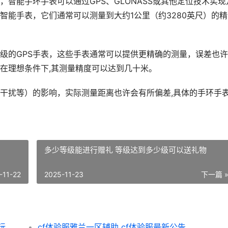
智能手环手表可以通过GPS、GLONASS或其他定位技术实现
智能手表，它们通常可以测量到大约1公里（约3280英尺）的精
级的GPS手表，这些手表通常可以提供更精确的测量，误差也
在理想条件下,其测量精度可以达到几十米。
干扰等）的影响，实际测量距离也许会有所偏差,具体的手环手
多少等级能进行赠礼 等级达到多少级可以送礼物
-11-22
2025-11-23
下一篇 
英雄联盟女玩家裸体玩游戏 英雄联盟女玩家玩的最多的英雄
cf体验服雅兰一区辅助 cf体验服最新公告