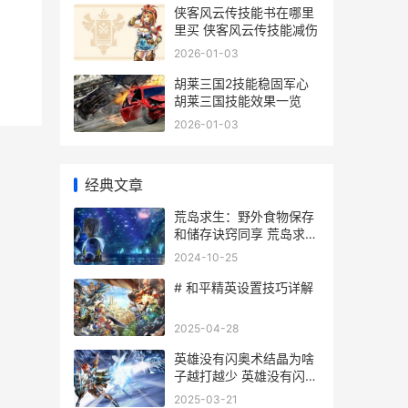
侠客风云传技能书在哪里
里买 侠客风云传技能减伤
2026-01-03
胡莱三国2技能稳固军心
胡莱三国技能效果一览
2026-01-03
经典文章
荒岛求生：野外食物保存
和储存诀窍同享 荒岛求生
野外生存下载
2024-10-25
# 和平精英设置技巧详解
2025-04-28
英雄没有闪奥术结晶为啥
子越打越少 英雄没有闪奥
术结晶怎么用
2025-03-21