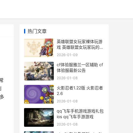
热门文章
英雄联盟女玩家裸体玩游
戏 英雄联盟女玩家玩的最
多的英雄
2026-01-09
cf体验服雅兰一区辅助 cf
体验服最新公告
2026-01-08
常
火影忍者1.22版 火影忍者
到
2.6
多
2026-01-08
qq飞车手机游戏游戏礼包
ios qq飞车手游游戏
2026-01-08