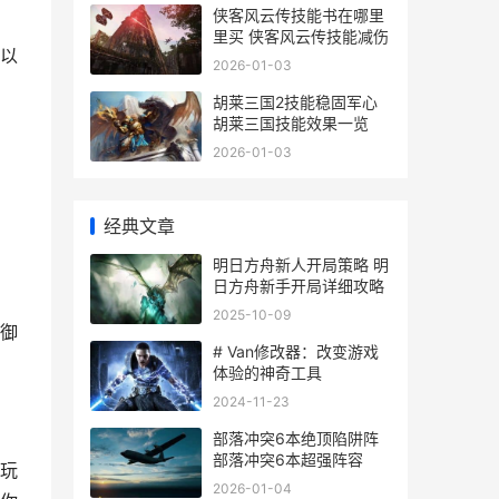
侠客风云传技能书在哪里
里买 侠客风云传技能减伤
以
2026-01-03
胡莱三国2技能稳固军心
胡莱三国技能效果一览
2026-01-03
经典文章
明日方舟新人开局策略 明
日方舟新手开局详细攻略
2025-10-09
御
# Van修改器：改变游戏
体验的神奇工具
2024-11-23
部落冲突6本绝顶陷阱阵
部落冲突6本超强阵容
玩
2026-01-04