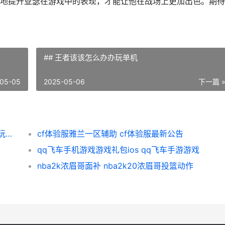
地提升亚瑟在游戏中的表现，才能让他在战场上更加出色。期待
## 王者该该怎么办办玩单机
05-05
2025-05-06
下一篇 
英雄联盟女玩家裸体玩游戏 英雄联盟女玩家玩的最多的英雄
cf体验服雅兰一区辅助 cf体验服最新公告
qq飞车手机游戏游戏礼包ios qq飞车手游游戏
nba2k浓眉哥面补 nba2k20浓眉哥投篮动作