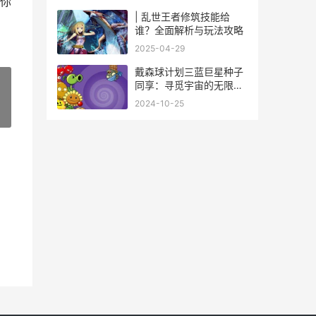
你
| 乱世王者修筑技能给
谁？全面解析与玩法攻略
2025-04-29
戴森球计划三蓝巨星种子
同享：寻觅宇宙的无限也
许 戴森球计划三巨星
2024-10-25
»