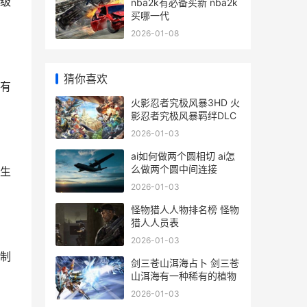
级
nba2k有必备买新 nba2k
买哪一代
2026-01-08
猜你喜欢
有
火影忍者究极风暴3HD 火
影忍者究极风暴羁绊DLC
2026-01-03
ai如何做两个圆相切 ai怎
么做两个圆中间连接
生
2026-01-03
怪物猎人人物排名榜 怪物
猎人人员表
2026-01-03
制
剑三苍山洱海占卜 剑三苍
山洱海有一种稀有的植物
2026-01-03