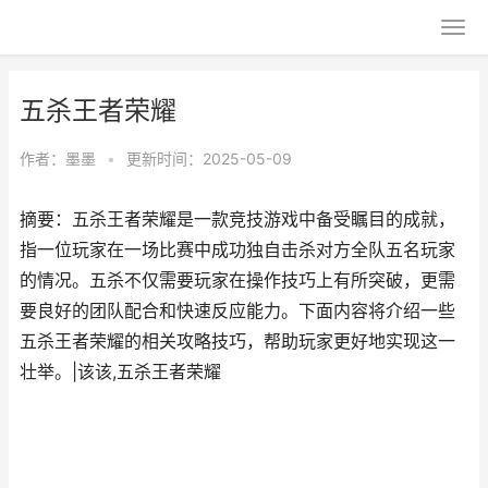
五杀王者荣耀
作者：
墨墨
•
更新时间：2025-05-09
摘要：五杀王者荣耀是一款竞技游戏中备受瞩目的成就，
指一位玩家在一场比赛中成功独自击杀对方全队五名玩家
的情况。五杀不仅需要玩家在操作技巧上有所突破，更需
要良好的团队配合和快速反应能力。下面内容将介绍一些
五杀王者荣耀的相关攻略技巧，帮助玩家更好地实现这一
壮举。|该该,五杀王者荣耀