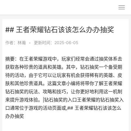
## 王者荣耀钻石该该怎么办办抽奖
作者：
林瀚
•
更新时间：2025-06-05
摘要：在王者荣耀游戏中，玩家们经常会通过抽奖体系去
获取各种珍贵的道具和英雄。其中，钻石抽奖一个备受期
待的活动，由于它可以让玩家有机会获得稀有的英雄、皮
肤和其他珍贵道具。这篇文章小编将将带你了解王者荣耀
钻石抽奖的玩法、攻略和技巧，让你更好地利用这一机制
来提升游戏体验。|钻石抽奖的入口王者荣耀的钻石抽奖入
口通常位于游戏的活动页面或,## 王者荣耀钻石该该怎么
办办抽奖