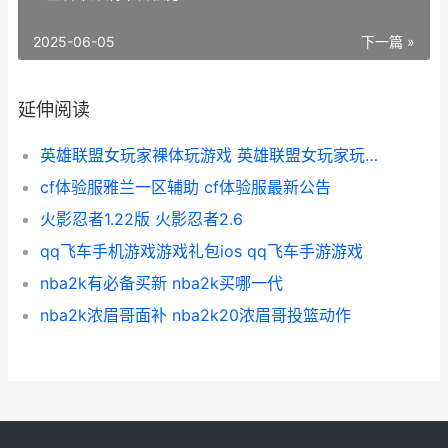
2025-06-05
下一篇 »
延伸阅读
英雄联盟女玩家裸体玩游戏 英雄联盟女玩家玩的最多的英雄
cf体验服雅兰一区辅助 cf体验服最新公告
火影忍者1.22版 火影忍者2.6
qq飞车手机游戏游戏礼包ios qq飞车手游游戏
nba2k有必备买新 nba2k买哪一代
nba2k浓眉哥面补 nba2k20浓眉哥投篮动作