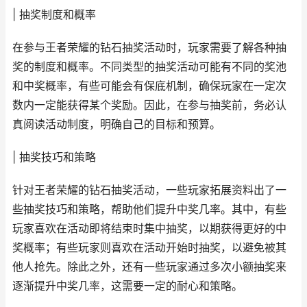
| 抽奖制度和概率
在参与王者荣耀的钻石抽奖活动时，玩家需要了解各种抽
奖的制度和概率。不同类型的抽奖活动可能有不同的奖池
和中奖概率，有些可能会有保底机制，确保玩家在一定次
数内一定能获得某个奖励。因此，在参与抽奖前，务必认
真阅读活动制度，明确自己的目标和预算。
| 抽奖技巧和策略
针对王者荣耀的钻石抽奖活动，一些玩家拓展资料出了一
些抽奖技巧和策略，帮助他们提升中奖几率。其中，有些
玩家喜欢在活动即将结束时集中抽奖，以期获得更好的中
奖概率；有些玩家则喜欢在活动开始时抽奖，以避免被其
他人抢先。除此之外，还有一些玩家通过多次小额抽奖来
逐渐提升中奖几率，这需要一定的耐心和策略。