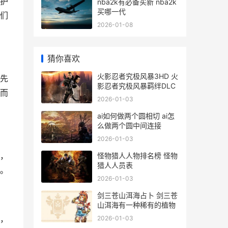
护
nba2k有必备买新 nba2k
买哪一代
们
2026-01-08
猜你喜欢
火影忍者究极风暴3HD 火
先
影忍者究极风暴羁绊DLC
而
2026-01-03
ai如何做两个圆相切 ai怎
么做两个圆中间连接
2026-01-03
，
怪物猎人人物排名榜 怪物
猎人人员表
。
2026-01-03
剑三苍山洱海占卜 剑三苍
山洱海有一种稀有的植物
，
2026-01-03