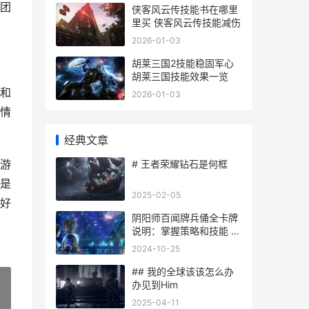
团
侠客风云传技能书在哪里
里买 侠客风云传技能减伤
2026-01-03
胡莱三国2技能稳固军心
胡莱三国技能效果一览
和
2026-01-03
情
经典文章
游
# 王者荣耀钻石是何框
是
2025-02-05
好
阴阳师百闻牌兵俑全卡牌
说明：掌握策略和技能 阴
阳师百闻牌兵俑茨木
2024-10-25
## 我的全球该该怎么办
办见到Him
2025-04-11