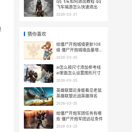
qq飞车如何退出教程 qq
飞车端游怎么快速退出
2026-03-31
境
猜你喜欢
给僵尸开炮城墙更新108
级 僵尸开炮城墙血量增加
规则
2026-03-25
ai怎么按尺寸添加参考线
ai里面怎么设置图形尺寸
2026-03-25
英雄联盟近身能看见老鼠
英雄联盟近战英雄排名
2026-03-25
给僵尸开炮军团任务有哪
些 僵尸开炮军团远征条件
2026-03-25