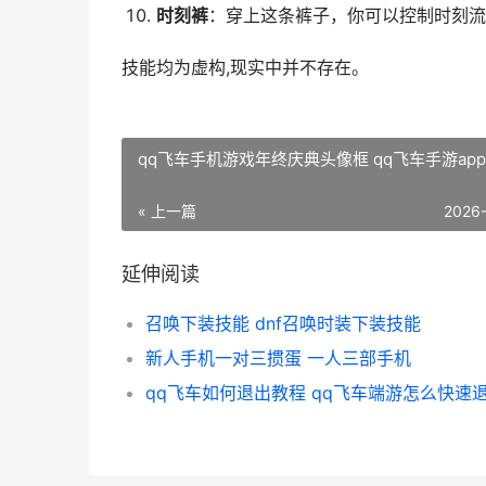
时刻裤
：穿上这条裤子，你可以控制时刻流
技能均为虚构,现实中并不存在。
qq飞车手机游戏年终庆典头像框 qq飞车手游app
« 上一篇
2026
延伸阅读
召唤下装技能 dnf召唤时装下装技能
新人手机一对三掼蛋 一人三部手机
qq飞车如何退出教程 qq飞车端游怎么快速