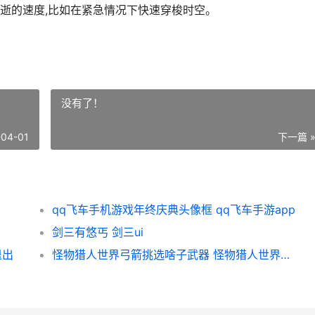
逝的速度,比如在紧急情况下快速穿梭时空。
没有了！
-04-01
下一篇 
qq飞车手机游戏年终庆典头像框 qq飞车手游app
剑三有悠丐 剑三ui
退出
怪物猎人世界弓箭挑选啥子武器 怪物猎人世界弓箭怎么断尾