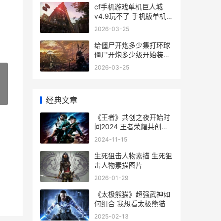
cf手机游戏单机巨人城
v4.9玩不了 手机版单机cf
下载
2026-03-25
给僵尸开炮多少集打环球
僵尸开炮多少级开始装备
升阶最划算
2026-03-25
»
经典文章
《王者》共创之夜开始时
间2024 王者荣耀共创之
夜在哪举行
2024-11-15
生死狙击人物素描 生死狙
击人物素描图片
2026-01-29
《太极熊猫》超强武神如
何组合 我想看太极熊猫
2025-02-13