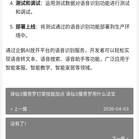
测试和调试
：运用测试数据对语音识别功能进行测试
和调试。
部署上线
：将测试通过的语音识别功能部署到生产环
境中。
通过企鹅AI放开平台的语音识别服务，开发者可以轻松实
现语音转文本、语音搜索、语音助手等功能，广泛应用于
智能客服、智能教学、智能家居等领域。
诛仙3魔青罗打架技能加点 诛仙3魔青罗用什么法宝
« 上一篇
2026-04-03
没有了！
下一篇 »