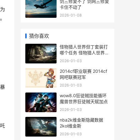
剑三修复不了 剑网三修复
卡住不动了
为
2026-01-08
。
猜你喜欢
怪物猎人世界但丁套装打
高
哪个任务 怪物猎人世界但
丁外观
2026-01-03
2014cf职业联赛 2014cf
网吧联赛冠军
2026-01-03
暴
wow8.0狂徒贼技能循环
魔兽世界狂徒贼天赋加点
2026-01-03
nba2k维金斯隐藏数据
吒
2kol维金斯
2026-01-03