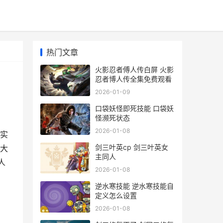
热门文章
火影忍者傅人传白屏 火影
忍者博人传全集免费观看
2026-01-09
口袋妖怪即死技能 口袋妖
怪濒死状态
2026-01-08
实
剑三叶英cp 剑三叶英女
大
主同人
人
2026-01-08
逆水寒技能 逆水寒技能自
定义怎么设置
2026-01-08