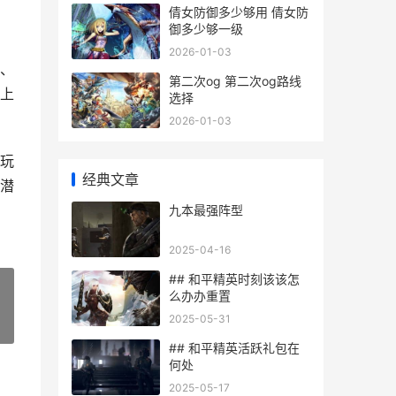
倩女防御多少够用 倩女防
御多少够一级
2026-01-03
、
第二次og 第二次og路线
上
选择
2026-01-03
玩
经典文章
潜
九本最强阵型
2025-04-16
## 和平精英时刻该该怎
么办办重置
2025-05-31
»
## 和平精英活跃礼包在
何处
2025-05-17