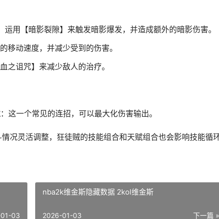
，运用【暗影裂隙】来触发暗影爆发，并造成额外的暗影伤害。
的移动速度，并减少受到的伤害。
血之诅咒】来减少敌人的治疗。
隙
：这一个常见的连招，可以最大化伤害输出。
斗情况灵活调整，狂徒贼的技能组合和天赋组合也会影响技能循
nba2k维金斯隐藏数据 2kol维金斯
-01-03
2026-01-03
下一篇 