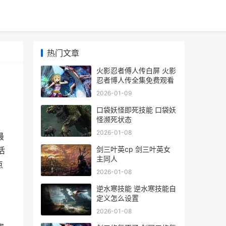
热门文章
火影忍者傅人传白屏 火影
忍者博人传全集免费观看
2026-01-09
口袋妖怪即死技能 口袋妖
怪濒死状态
2026-01-08
最
剑三叶英cp 剑三叶英女
活
主同人
点
2026-01-08
逆水寒技能 逆水寒技能自
定义怎么设置
2026-01-08