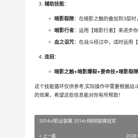
辅助技能
：
暗影裂隙
：在暗影之触的叠加到3层时
暗影行者
：运用【暗影行者】来进步你
血之诅咒
：在战斗经过中，适时运用【
连招
：
暗影之触+暗影爆裂+要命技+暗影裂
这个技能循环仅供参考,实际操作中需要根据战
的效果，希望这些信息能对你有所帮助！
2014cf职业联赛 2014cf网吧联赛冠军
« 上一篇
2026