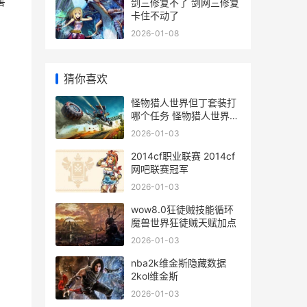
害
剑三修复不了 剑网三修复
卡住不动了
2026-01-08
猜你喜欢
怪物猎人世界但丁套装打
哪个任务 怪物猎人世界但
丁外观
2026-01-03
2014cf职业联赛 2014cf
网吧联赛冠军
2026-01-03
wow8.0狂徒贼技能循环
魔兽世界狂徒贼天赋加点
2026-01-03
nba2k维金斯隐藏数据
2kol维金斯
2026-01-03