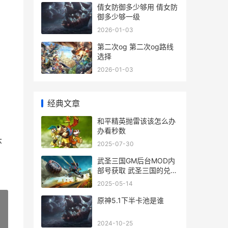
倩女防御多少够用 倩女防
御多少够一级
2026-01-03
第二次og 第二次og路线
选择
2026-01-03
经典文章
和平精英抛雷该该怎么办
办看秒数
环
2025-07-30
武圣三国GM后台MOD内
部号获取 武圣三国的兑换
码有哪些
2025-05-14
原神5.1下半卡池是谁
2024-10-25
»