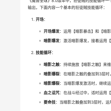
《魔兽全球》8.0版本中，狂徒贼的技能循环
输出，下面内容一个基本的狂徒贼技能循环：
开场
：
开场爆发
：运用【暗影暴击】和【暗影
暗影爆发
：激活暗影爆发，接着运用【
技能循环
：
暗影之触
：持续施放【暗影之触】来维
暗影爆裂
：在暗影之触的叠加到3层时
暗影爆裂
：当暗影爆发激活时，继续运
血之诅咒
：在战斗经过中，适时运用【
要命技
：当暗影之触叠加到3层时，运