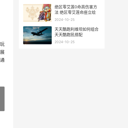
绝区零艾莲0命高伤害方
法 绝区零艾莲命座立绘
2024-10-25
天天酷跑利维坦如何组合
天天酷跑犼搭配
2024-10-25
玩
展
通
»