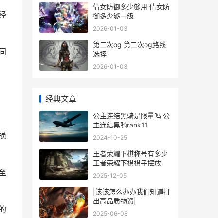
倩女防御多少够用 倩女防
经
御多少够一级
2026-01-03
第二次og 第二次og路线
同
选择
2026-01-03
经典文章
公主连结黑骑是限量吗 公
主连结黑骑rank11
损
2024-10-25
王者荣耀下棋称号有多少
王者荣耀下棋棋子摆放
至
2025-12-05
|该该怎么办办我们知道打
出高品质物资|
的
2025-06-08