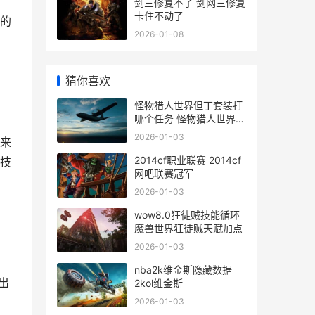
剑三修复不了 剑网三修复
卡住不动了
的
2026-01-08
猜你喜欢
怪物猎人世界但丁套装打
哪个任务 怪物猎人世界但
丁外观
2026-01-03
来
2014cf职业联赛 2014cf
技
网吧联赛冠军
2026-01-03
wow8.0狂徒贼技能循环
魔兽世界狂徒贼天赋加点
2026-01-03
nba2k维金斯隐藏数据
出
2kol维金斯
2026-01-03