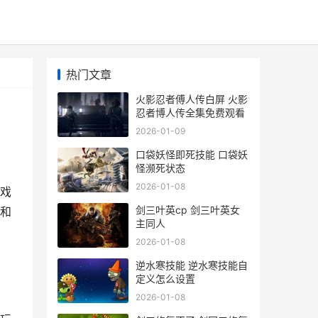
热门文章
火影忍者傅人传白屏 火影
忍者博人传全集免费观看
2026-01-09
口袋妖怪即死技能 口袋妖
怪濒死状态
2026-01-08
戏
剑三叶英cp 剑三叶英女
和
主同人
2026-01-08
逆水寒技能 逆水寒技能自
定义怎么设置
2026-01-08