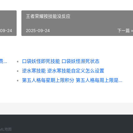
王者荣耀按技能没反应
-09-24
2025-09-24
下一篇 
火影忍者傅人传白屏 火影忍者博人传全集免费观看
口袋妖怪即死技能 口袋妖怪濒死状态
逆水寒技能 逆水寒技能自定义怎么设置
第五人格每星期上限积分 第五人格每周上限是什么意思
ML地图