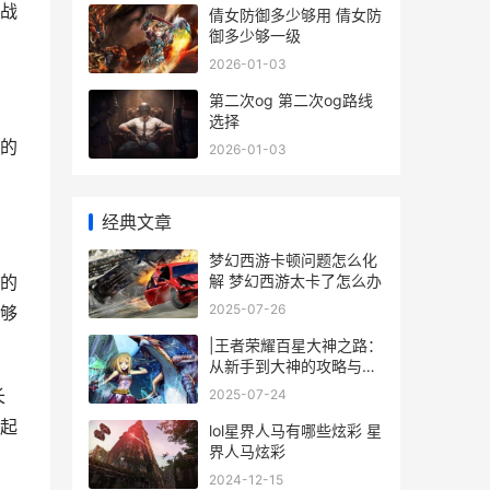
战
倩女防御多少够用 倩女防
御多少够一级
2026-01-03
第二次og 第二次og路线
选择
的
2026-01-03
经典文章
梦幻西游卡顿问题怎么化
解 梦幻西游太卡了怎么办
的
2025-07-26
够
|王者荣耀百星大神之路：
从新手到大神的攻略与心
得|
长
2025-07-24
起
lol星界人马有哪些炫彩 星
界人马炫彩
2024-12-15