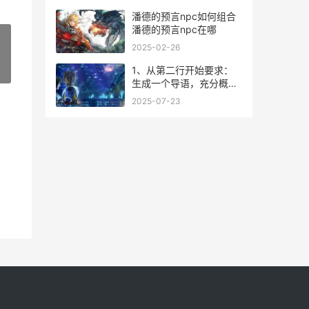
潘德的预言npc如何组合
潘德的预言npc在哪
2025-02-26
1、从第二行开始要求：
»
生成一个导语，充分概括
和平精英该该怎么办办获
2025-07-23
得免费睡衣。