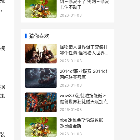
玩
剑三修复不了 剑网三修复
卡住不动了
，
2026-01-08
猜你喜欢
怪物猎人世界但丁套装打
模
哪个任务 怪物猎人世界但
丁外观
2026-01-03
2014cf职业联赛 2014cf
网吧联赛冠军
2026-01-03
据
策
wow8.0狂徒贼技能循环
魔兽世界狂徒贼天赋加点
2026-01-03
nba2k维金斯隐藏数据
2kol维金斯
装
2026-01-03