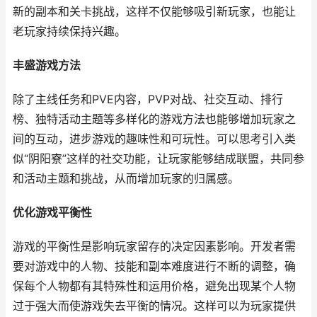
新的副本和关卡挑战，这样不仅能够吸引新玩家，也能让
老玩家持续保持兴趣。
丰盛游戏方法
除了主线任务和PVE内容，PVP对战、社交互动、排行
榜、独特活动主题等多样化的游戏方法也能够增加玩家之
间的互动，进步游戏的趣味性和可玩性。可以思考引入类
似“阴阳寮”这样的社交功能，让玩家能够结成联盟，共同参
和活动主题和挑战，从而增加玩家的归属感。
优化游戏平衡性
游戏的平衡性是影响玩家留存的决定因素影响。开发者需
要对游戏中的人物、技能和副本难度进行不断的调整，确
保每个人物都有其特殊性和运用价格，避免出现某个人物
过于强大而使游戏失去平衡的情况。这样可以为玩家提供