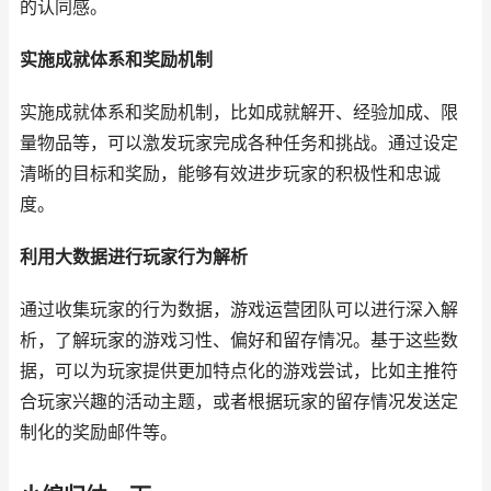
的认同感。
实施成就体系和奖励机制
实施成就体系和奖励机制，比如成就解开、经验加成、限
量物品等，可以激发玩家完成各种任务和挑战。通过设定
清晰的目标和奖励，能够有效进步玩家的积极性和忠诚
度。
利用大数据进行玩家行为解析
通过收集玩家的行为数据，游戏运营团队可以进行深入解
析，了解玩家的游戏习性、偏好和留存情况。基于这些数
据，可以为玩家提供更加特点化的游戏尝试，比如主推符
合玩家兴趣的活动主题，或者根据玩家的留存情况发送定
制化的奖励邮件等。