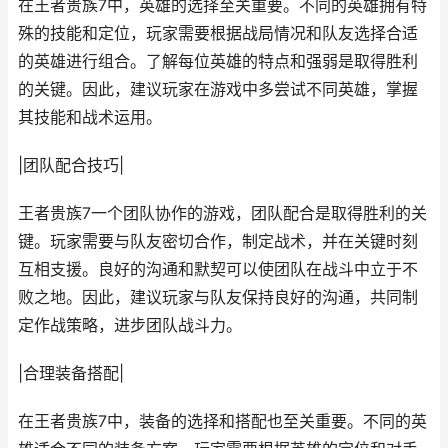
在王者贵族7中，英雄的选择至关重要。不同的英雄拥有特
殊的技能和定位，玩家需要根据战局情况和队友选择合适
的英雄进行组合。了解每位英雄的特点和强弱是取得胜利
的关键。因此，建议玩家在游戏中多尝试不同英雄，掌握
其技能和战术运用。
|团队配合技巧|
王者贵族7一个团队协作的游戏，团队配合是取得胜利的关
键。玩家需要与队友密切合作，制定战术，并在关键时刻
互相支援。良好的沟通和默契可以使团队在战斗中立于不
败之地。因此，建议玩家与队友保持良好的沟通，共同制
定作战策略，进步团队战斗力。
|合理装备搭配|
在王者贵族7中，装备的选择和搭配也至关重要。不同的英