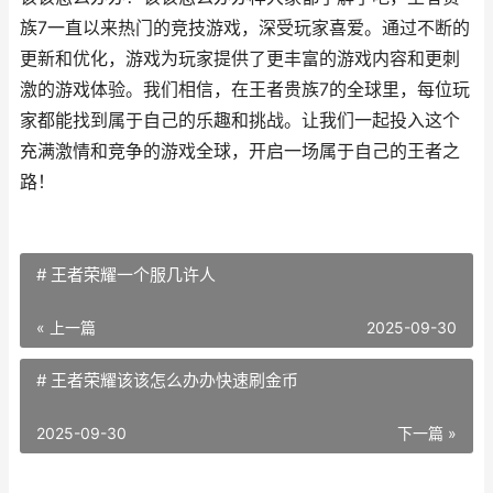
族7一直以来热门的竞技游戏，深受玩家喜爱。通过不断的
更新和优化，游戏为玩家提供了更丰富的游戏内容和更刺
激的游戏体验。我们相信，在王者贵族7的全球里，每位玩
家都能找到属于自己的乐趣和挑战。让我们一起投入这个
充满激情和竞争的游戏全球，开启一场属于自己的王者之
路！
# 王者荣耀一个服几许人
« 上一篇
2025-09-30
# 王者荣耀该该怎么办办快速刷金币
2025-09-30
下一篇 »