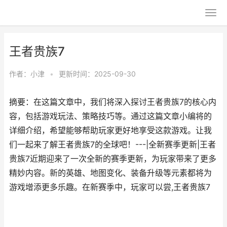
王者贵族7
作者：
小津
•
更新时间：2025-09-30
摘要：在这篇文章中，我们将深入探讨王者贵族7的核心内
容，包括游戏玩法、策略技巧等。通过这篇文章小编将的
详细介绍，希望能够帮助玩家更好地享受这款游戏。让我
们一起来了解王者贵族7的全球吧！---|全新赛季更新|王者
贵族7近期迎来了一次全新的赛季更新，为玩家带来了更多
精妙内容。新的英雄、地图变化、装备升级等元素都将为
游戏增添更多乐趣。在新赛季中，玩家可以尝,王者贵族7