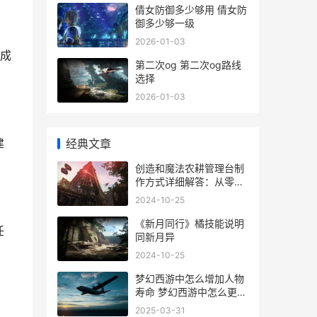
倩女防御多少够用 倩女防
御多少够一级
2026-01-03
成
第二次og 第二次og路线
选择
2026-01-03
建
经典文章
创造和魔法农耕管理台制
作方式详细解答：从零开
始的田园管理诀窍 创造与
2024-10-25
魔法耕地叠起来能中吗
《新月同行》橘技能说明
任
同新月异
2024-10-25
梦幻西游中怎么增加人物
寿命 梦幻西游中怎么更改
头发颜色
2025-03-31