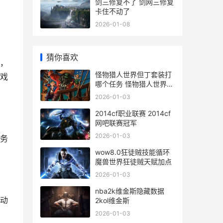
剑三修复不了 剑网三修复
卡住不动了
2026-01-08
猜你喜欢
，
怪物猎人世界但丁套装打
戏
哪个任务 怪物猎人世界但
丁外观
2026-01-03
2014cf职业联赛 2014cf
网吧联赛冠军
2026-01-03
务
wow8.0狂徒贼技能循环
魔兽世界狂徒贼天赋加点
2026-01-03
nba2k维金斯隐藏数据
动
2kol维金斯
2026-01-03