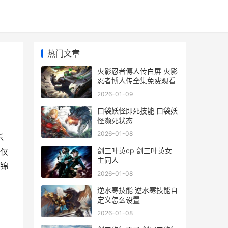
热门文章
火影忍者傅人传白屏 火影
忍者博人传全集免费观看
2026-01-09
口袋妖怪即死技能 口袋妖
怪濒死状态
2026-01-08
乐
剑三叶英cp 剑三叶英女
仅
主同人
就锦
2026-01-08
逆水寒技能 逆水寒技能自
定义怎么设置
2026-01-08