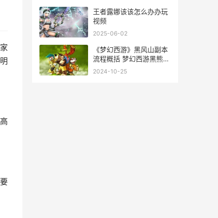
王者露娜该该怎么办办玩
视频
2025-06-02
家
《梦幻西游》黑风山副本
流程概括 梦幻西游黑熊精
明
被谁收做了守山大神
2024-10-25
高
要