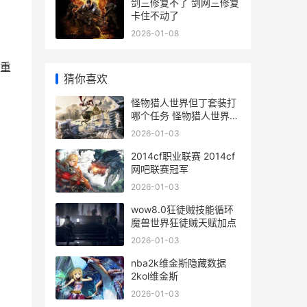
剑三修复不了 剑网三修复
卡住不动了
2026-01-08
别重
猜你喜欢
怪物猎人世界但丁套装打
哪个任务 怪物猎人世界但
丁外观
2026-01-03
2014cf职业联赛 2014cf
网吧联赛冠军
2026-01-03
wow8.0狂徒贼技能循环
魔兽世界狂徒贼天赋加点
2026-01-03
nba2k维金斯隐藏数据
2kol维金斯
2026-01-03