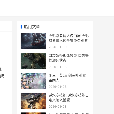
热门文章
火影忍者傅人传白屏 火影
忍者博人传全集免费观看
2026-01-09
口袋妖怪即死技能 口袋妖
怪濒死状态
2026-01-08
除
剑三叶英cp 剑三叶英女
成
主同人
2026-01-08
逆水寒技能 逆水寒技能自
定义怎么设置
2026-01-08