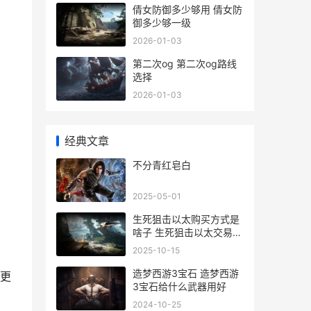
倩女防御多少够用 倩女防
御多少够一级
2026-01-03
第二次og 第二次og路线
选择
2026-01-03
经典文章
不分青红皂白
2025-05-01
生死狙击以太购买方式是
啥子 生死狙击以太交易武
器配件下架
2025-10-15
造梦西游3宝石 造梦西游
更
3宝石给什么武器用好
2024-10-25