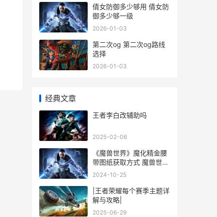
倩女防御多少够用 倩女防
御多少够一级
2026-01-03
第二次og 第二次og路线
选择
2026-01-03
经典文章
王者李白改辅助吗
2025-02-06
《魔兽世界》魔化精金腰
带图纸获取方式 魔兽世界
魔鳞哪里刷
2024-10-25
|王者荣耀每个赛季主题详
解与攻略|
2025-06-29