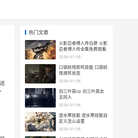
热门文章
火影忍者傅人传白屏 火影
忍者博人传全集免费观看
2026-01-09
口袋妖怪即死技能 口袋妖
怪濒死状态
2026-01-08
还
剑三叶英cp 剑三叶英女
个
主同人
2026-01-08
逆水寒技能 逆水寒技能自
定义怎么设置
2026-01-08