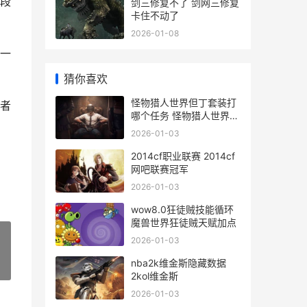
段
剑三修复不了 剑网三修复
卡住不动了
2026-01-08
一
猜你喜欢
怪物猎人世界但丁套装打
者
哪个任务 怪物猎人世界但
丁外观
2026-01-03
2014cf职业联赛 2014cf
网吧联赛冠军
2026-01-03
wow8.0狂徒贼技能循环
魔兽世界狂徒贼天赋加点
2026-01-03
nba2k维金斯隐藏数据
»
2kol维金斯
2026-01-03