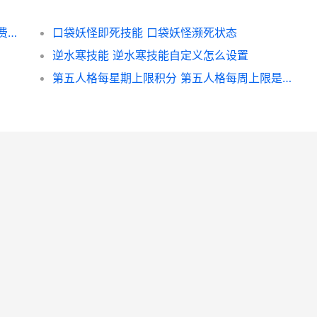
火影忍者傅人传白屏 火影忍者博人传全集免费观看
口袋妖怪即死技能 口袋妖怪濒死状态
逆水寒技能 逆水寒技能自定义怎么设置
第五人格每星期上限积分 第五人格每周上限是什么意思