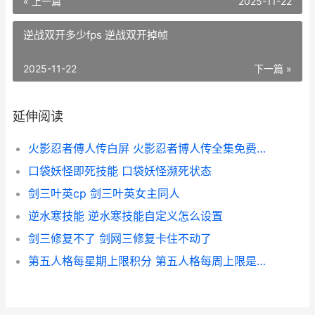
« 上一篇
2025-11-22
逆战双开多少fps 逆战双开掉帧
2025-11-22
下一篇 »
延伸阅读
火影忍者傅人传白屏 火影忍者博人传全集免费观看
口袋妖怪即死技能 口袋妖怪濒死状态
剑三叶英cp 剑三叶英女主同人
逆水寒技能 逆水寒技能自定义怎么设置
剑三修复不了 剑网三修复卡住不动了
第五人格每星期上限积分 第五人格每周上限是什么意思