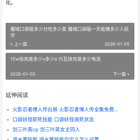
化。
魔域口袋版多少分吃多少星 魔域口袋版一天能赚多少人民
币
« 上一篇
2026-01-05
15w快充是多少v多少a 15瓦快充是多少电流
2026-01-05
下一篇 »
延伸阅读
火影忍者傅人传白屏 火影忍者博人传全集免费观看
口袋妖怪即死技能 口袋妖怪濒死状态
剑三叶英cp 剑三叶英女主同人
逆水寒技能 逆水寒技能自定义怎么设置