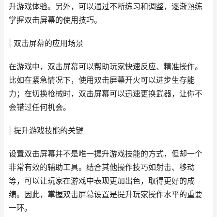
升游戏体验。另外，可以通过不断练习和调整，逐渐熟练
掌握双击屏幕的使用技巧。
| 双击屏幕的应用场景
在游戏中，双击屏幕可以帮助玩家快速反应、精准操作。
比如在紧急情况下，使用双击屏幕开火可以进步生存能
力；在切换枪械时，双击屏幕可以迅速更换武器，让你不
会错过任何机会。
| 提升游戏技能的关键
设置双击屏幕并不是唯一提升游戏技能的方式，但却一个
非常有效的辅助工具。结合其他操作技巧如射击、移动
等，可以让玩家在游戏中表现更加出色，取得更好的成
绩。因此，掌握双击屏幕设置是提升玩家操作水平的重要
一环。