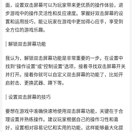
面，设置双击屏幕可以为玩家带来更优质的操作体验，进
步游戏中的操作灵活性和反应速度。掌握好双击屏幕的设
置和运用技巧，能让玩家在游戏中更加得心应手，享受到
全方位的游戏乐趣。
| 解锁双击屏幕功能
我认为，解锁双击屏幕功能是非常重要的一步。在设置中
找到“操作设置”或“控制设置”选项，接着寻找双击屏幕开关
并打开。接着你就可以自定义双击屏幕的功能了，比如开
启射击、更换武器、蹲下等。
| 设置双击屏幕的技巧
要想在游戏中准确快速地使用双击屏幕功能，关键在于合
理设置并熟练操作。建议玩家根据自己的操作习性和喜
好，设置相对容易记忆和实用的功能，这样能够最大化提