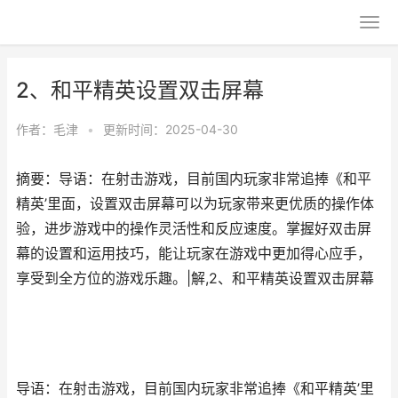
2、和平精英设置双击屏幕
作者：
毛津
•
更新时间：2025-04-30
摘要：导语：在射击游戏，目前国内玩家非常追捧《和平
精英’里面，设置双击屏幕可以为玩家带来更优质的操作体
验，进步游戏中的操作灵活性和反应速度。掌握好双击屏
幕的设置和运用技巧，能让玩家在游戏中更加得心应手，
享受到全方位的游戏乐趣。|解,2、和平精英设置双击屏幕
导语：在射击游戏，目前国内玩家非常追捧《和平精英’里