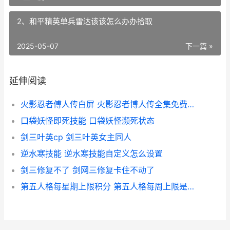
2、和平精英单兵雷达该该怎么办办拾取
2025-05-07
下一篇 »
延伸阅读
火影忍者傅人传白屏 火影忍者博人传全集免费观看
口袋妖怪即死技能 口袋妖怪濒死状态
剑三叶英cp 剑三叶英女主同人
逆水寒技能 逆水寒技能自定义怎么设置
剑三修复不了 剑网三修复卡住不动了
第五人格每星期上限积分 第五人格每周上限是什么意思