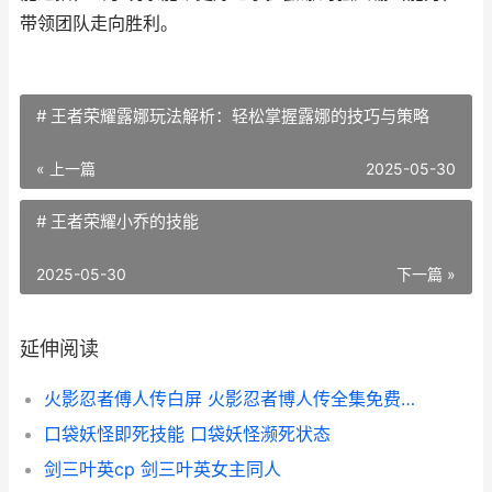
带领团队走向胜利。
# 王者荣耀露娜玩法解析：轻松掌握露娜的技巧与策略
« 上一篇
2025-05-30
# 王者荣耀小乔的技能
2025-05-30
下一篇 »
延伸阅读
火影忍者傅人传白屏 火影忍者博人传全集免费观看
口袋妖怪即死技能 口袋妖怪濒死状态
剑三叶英cp 剑三叶英女主同人