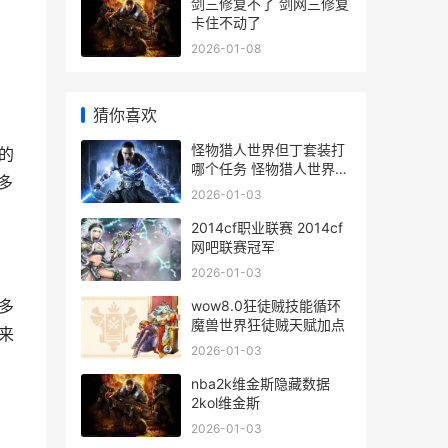
剑三修复不了 剑网三修复
卡住不动了
2026-01-08
猜你喜欢
怪物猎人世界但丁套装打
的
哪个任务 怪物猎人世界但
多
丁外观
2026-01-03
2014cf职业联赛 2014cf
网吧联赛冠军
2026-01-03
多
wow8.0狂徒贼技能循环
魔兽世界狂徒贼天赋加点
来
2026-01-03
nba2k维金斯隐藏数据
2kol维金斯
2026-01-03