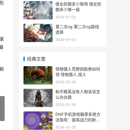
形
倩女防御多少够用 倩女防
御多少够一级
2026-01-03
第二次og 第二次og路线
选择
家
2026-01-03
最
经典文章
新
怪物猎人荒野捏脸券如何
领 怪物猎人 捏人
2025-02-25
和平精英没有人物该该怎
么办办跳
2025-01-28
DNF手机游戏徽章系统方
»
法指导：提高战力的新秘
笈 dnf手游徽章镶嵌怎么
2024-10-25