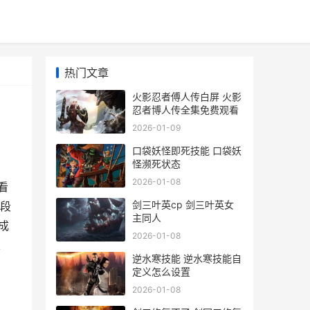
热门文章
火影忍者傅人传白屏 火影
忍者博人传全集免费观看
2026-01-09
口袋妖怪即死技能 口袋妖
怪濒死状态
2026-01-08
看
剑三叶英cp 剑三叶英女
、段
主同人
成
2026-01-08
束
逆水寒技能 逆水寒技能自
定义怎么设置
2026-01-08