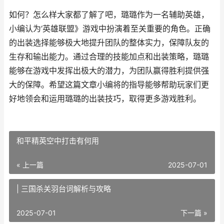
如何？怎么样大家都了解了吧，璐璐作为一名辅助英雄，
小编认为‘英雄联盟》游戏中扮演着至关重要的角色。正确
的出装选择能够极大地提升团队的整体实力，保障队友的
生存和输出能力。通过合理的技能加点和出装策略，璐璐
能够在游戏中发挥出极大的潜力，为团队赢得胜利提供强
大的保障。希望这篇文章小编将的指导能够帮助玩家们更
好地领会和运用璐璐的出装技巧，取得更多游戏胜利。
和平精英空中打击有何用
« 上一篇
2025-07-01
| 三国杀关羽台词解析与攻略
2025-07-01
下一篇 »