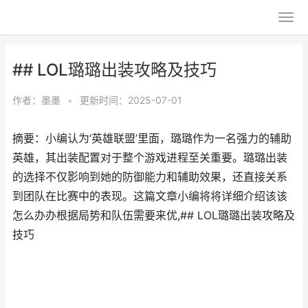
## LOL璐璐出装攻略及技巧
作者：
墨墨
•
更新时间：2025-07-01
摘要：小编认为‘英雄联盟’里面，璐璐作为一名强力的辅助
英雄，其出装配置对于整个游戏进程至关重要。璐璐出装
的选择不仅影响到她的防御能力和辅助效果，还直接关系
到团队在比赛中的表现。这篇文章小编将将详细介绍该该
怎么办办根据局势和队伍需要来优,## LOL璐璐出装攻略及
技巧